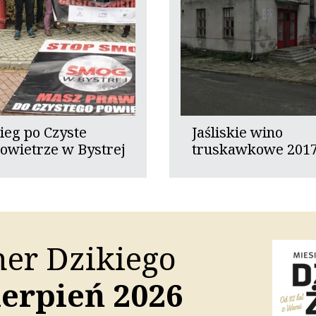
ieg po Czyste
Jaśliskie wino
owietrze w Bystrej
truskawkowe 201
er Dzikiego
sierpień 2026