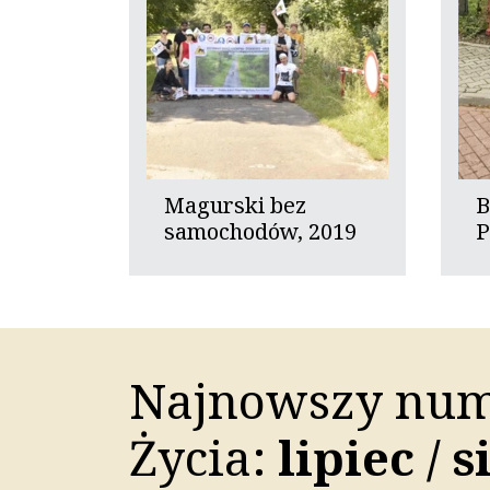
Magurski bez
B
samochodów, 2019
P
Najnowszy num
Życia:
lipiec / 