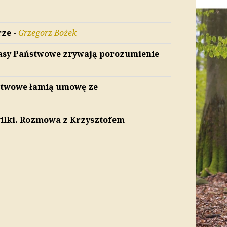
rze
-
Grzegorz Bożek
Lasy Państwowe zrywają porozumienie
ństwowe łamią umowę ze
 wilki. Rozmowa z Krzysztofem