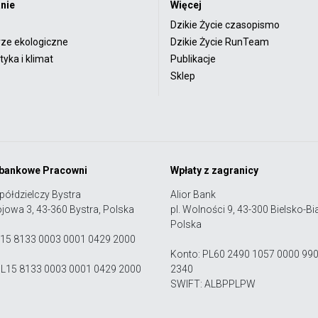
nie
Więcej
Dzikie Życie czasopismo
rze ekologiczne
Dzikie Życie RunTeam
yka i klimat
Publikacje
Sklep
 bankowe Pracowni
Wpłaty z zagranicy
półdzielczy Bystra
Alior Bank
ojowa 3, 43-360 Bystra, Polska
pl. Wolności 9, 43-300 Bielsko-Bia
Polska
 15 8133 0003 0001 0429 2000
Konto: PL60 2490 1057 0000 99
PL15 8133 0003 0001 0429 2000
2340
SWIFT: ALBPPLPW