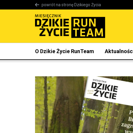
powrót na stronę Dzikiego Życia
O Dzikie Życie RunTeam
Aktualnośc