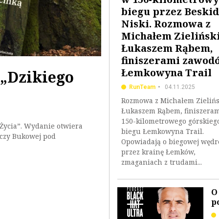
biegu przez Beskid
Niski. Rozmowa z
Michałem Zielińsk
Łukaszem Rąbem,
finiszerami zawod
Łemkowyna Trail
„Dzikiego
RunTeam
04.11.2025
Rozmowa z Michałem Zielińs
Łukaszem Rąbem, finiszera
150-kilometrowego górskieg
Życia”. Wydanie otwiera
biegu Łemkowyna Trail.
zczy Bukowej pod
Opowiadają o biegowej węd
przez krainę Łemków,
zmaganiach z trudami...
O
p