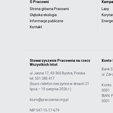
O Pracowni
Kampa
Strona główna Pracowni
Lasy
Głęboka ekologia
Koryta
Informacje publiczne
Energet
Kontakt
Stowarzyszenie Pracownia na rzecz
Konto
Wszystkich Istot
Bank S
ul. Jasna 17, 43-360 Bystra, Polska
ul. Zdr
tel. 501 285 417
(biuro i telefon nieczynne w dniach 21
Konto:
lipca – 10 sierpnia 2026 r.)
0001
IBAN: 
biuro@pracownia.org.pl
0001
NIP 547-15-17-679