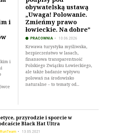
obywatelską ustawą
„Uwaga! Polowanie.
im i
Zmieńmy prawo
łowieckie. Na dobre”
ów
PRACOWNIA
10.06.2026
Krwawa turystyka myśliwska,
bezpieczeństwo w lasach,
finansowa transparentność
kim i
Polskiego Związku Łowieckiego,
mi
ale także badanie wpływu
o
polowań na środowisko
naturalne – to tematy od...
rówce
 etyce, przyrodzie i sporcie w
odcaście Black Hat Ultra
RunTeam
13.05.2021