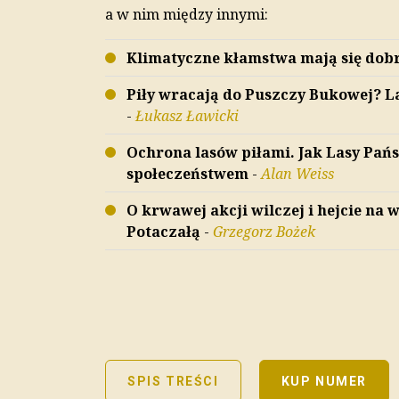
a w nim między innymi:
Klimatyczne kłamstwa mają się dob
Piły wracają do Puszczy Bukowej? 
-
Łukasz Ławicki
Ochrona lasów piłami. Jak Lasy Pa
społeczeństwem
-
Alan Weiss
O krwawej akcji wilczej i hejcie na
Potaczałą
-
Grzegorz Bożek
SPIS TREŚCI
KUP NUMER