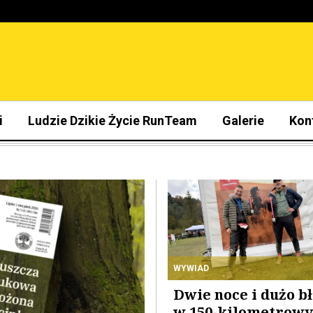
i
Ludzie Dzikie Życie RunTeam
Galerie
Kon
WYWIAD
Dwie noce i dużo b
w 150-kilometrow