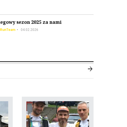
iegowy sezon 2025 za nami
RunTeam
04.02.2026
arrow_forward