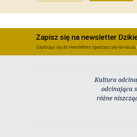
Zapisz się na newsletter Dziki
Zapisując się do newslettera zgadzasz się na naszą
Kultura odcina
odcinająca s
różne niszczą