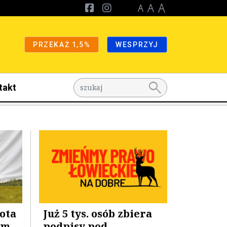
PRZEKAŻ 1,5%
WESPRZYJ
search
takt
łota
Już 5 tys. osób zbiera
ym
podpisy pod