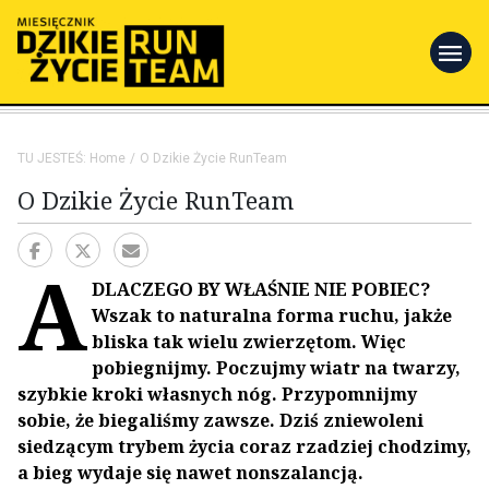
menu
TU JESTEŚ:
Home
O Dzikie Życie RunTeam
O Dzikie Życie RunTeam
A
DLACZEGO BY WŁAŚNIE NIE POBIEC?
Wszak to naturalna forma ruchu, jakże
bliska tak wielu zwierzętom. Więc
pobiegnijmy. Poczujmy wiatr na twarzy,
szybkie kroki własnych nóg. Przypomnijmy
sobie, że biegaliśmy zawsze. Dziś zniewoleni
siedzącym trybem życia coraz rzadziej chodzimy,
a bieg wydaje się nawet nonszalancją.