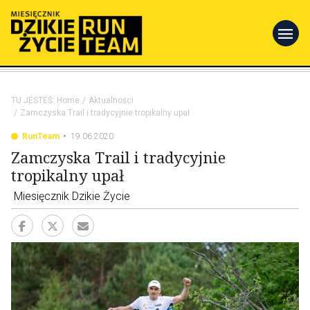
menu
TU JESTEŚ:
Home
Aktualności
Zamczyska Trail i tradycyjnie tropikalny upał
RunTeam
19.06.2020
Zamczyska Trail i tradycyjnie
tropikalny upał
Miesięcznik Dzikie Życie