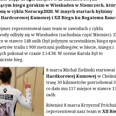
ącym biegu górskim w Wiesbaden w Niemczech, któr
się w cyklu Nerocup2020. W innych startach byliśmy
 Hardcorowej Kumowej i XII Biegu ku Rogatemu Ranc
lejmer reprezentował nasz team w zawodach z cyklu
wody odbyły się w Wiesbaden (zachodnia część Niemiec). Z
ce w stawce 148 osób (był jedynym uczestnikiem biegu spo
metrów trailu z 900 metrami podbiegów, w błocie, śniegu i
h pokonał w czasie 1:54:38. W ocenie Karola był to
icznie bieg.
8 marca Michał Zieliński startował
Hardkorowej Kumowej
w Chełmi
trasę 30 kilometrów potrzebował 3
co dało mu 117 miejsce w stawce 1
osób.
Również 8 marca Krzysztof Próchn
reprezentował nasz team w
XII Bi