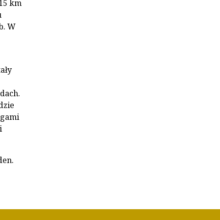
,15 km
u
ób. W
tały
dach.
dzie
ngami
i
den.