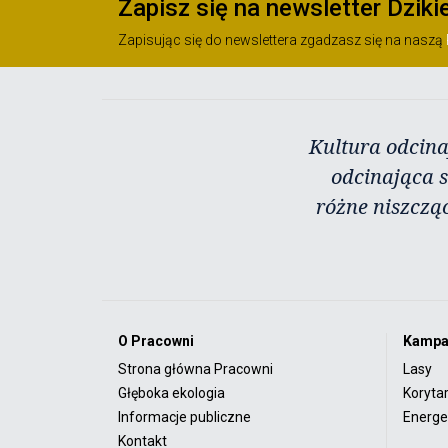
Zapisz się na newsletter Dziki
Zapisując się do newslettera zgadzasz się na naszą
Kultura odcina
odcinająca s
różne niszczą
O Pracowni
Kampa
Strona główna Pracowni
Lasy
Głęboka ekologia
Koryta
Informacje publiczne
Energet
Kontakt