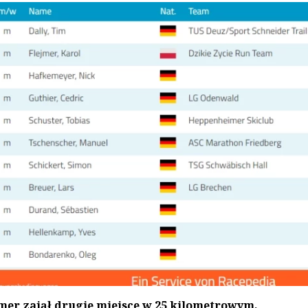
jmer zajął drugie miejsce w 25 kilometrowym,