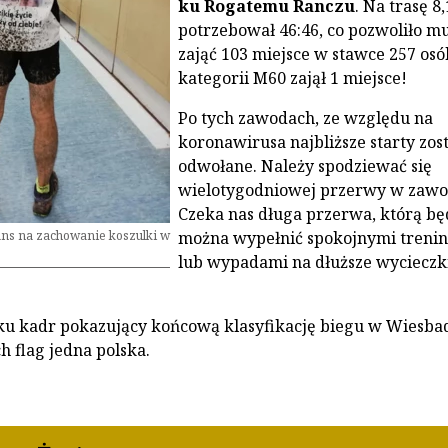
ku Rogatemu Ranczu
. Na trasę 8
potrzebował 46:46, co pozwoliło m
zająć 103 miejsce w stawce 257 os
kategorii M60 zajął 1 miejsce!
Po tych zawodach, ze względu na
koronawirusa najbliższe starty zos
odwołane. Należy spodziewać się
wielotygodniowej przerwy w zawo
Czeka nas długa przerwa, którą bę
ns na zachowanie koszulki w
można wypełnić spokojnymi treni
lub wypadami na dłuższe wycieczk
u kadr pokazujący końcową klasyfikację biegu w Wiesba
h flag jedna polska.