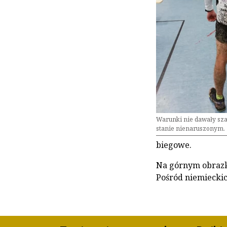
Warunki nie dawały sza
stanie nienaruszonym.
biegowe.
Na górnym obrazk
Pośród niemieckic