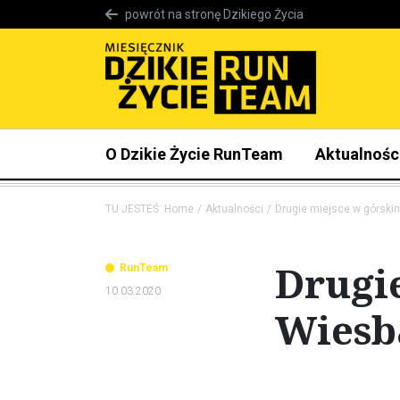
powrót na stronę Dzikiego Życia
O Dzikie Życie RunTeam
Aktualnośc
TU JESTEŚ:
Home
Aktualności
Drugie miejsce w górski
Drugi
RunTeam
10.03.2020
Wiesb