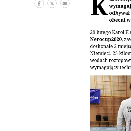
K
wymagaj
odbywał 
obecni w
29 lutego Karol F
Nerocup2020
, za
doskonałe 2 miejs
Niemiec). 25 kilo
wodach roztopowyc
wymagający techn