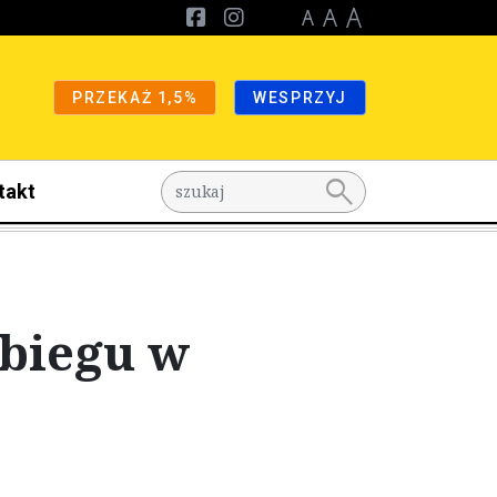
PRZEKAŻ 1,5%
WESPRZYJ
search
takt
 biegu w