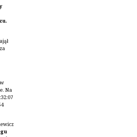
y
zu.
ajął
za
 w
e. Na
:32:07
54
iewicz
egu