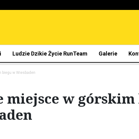
i
Ludzie Dzikie Życie RunTeam
Galerie
Kon
m biegu w Wiesbaden
e miejsce w górskim
aden