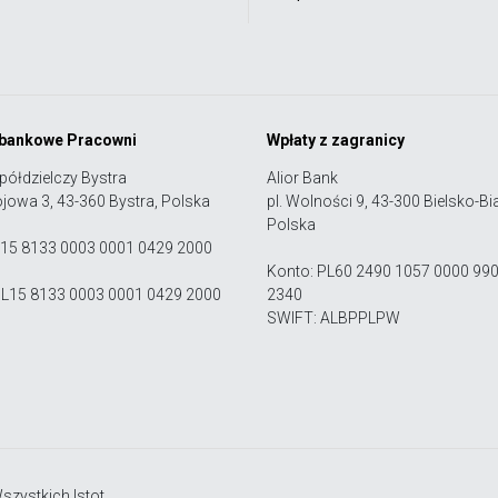
 bankowe Pracowni
Wpłaty z zagranicy
półdzielczy Bystra
Alior Bank
ojowa 3, 43-360 Bystra, Polska
pl. Wolności 9, 43-300 Bielsko-Bia
Polska
 15 8133 0003 0001 0429 2000
Konto: PL60 2490 1057 0000 99
PL15 8133 0003 0001 0429 2000
2340
SWIFT: ALBPPLPW
zystkich Istot