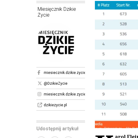
Miesięcznik Dzikie
Życie
miesiecznik.dzikie.zycie
@DzikieZycie
miesiecznik.dzikie.zycie
dzikiezycie.pl
Udostępnij artykuł
arol Fle