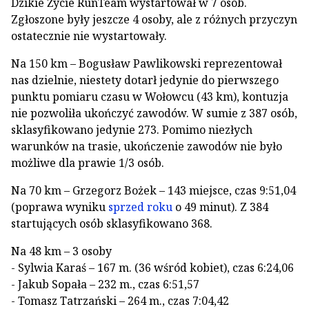
Dzikie Życie RunTeam wystartował w 7 osób.
Zgłoszone były jeszcze 4 osoby, ale z różnych przyczyn
ostatecznie nie wystartowały.
Na 150 km – Bogusław Pawlikowski reprezentował
nas dzielnie, niestety dotarł jedynie do pierwszego
punktu pomiaru czasu w Wołowcu (43 km), kontuzja
nie pozwoliła ukończyć zawodów. W sumie z 387 osób,
sklasyfikowano jedynie 273. Pomimo niezłych
warunków na trasie, ukończenie zawodów nie było
możliwe dla prawie 1/3 osób.
Na 70 km – Grzegorz Bożek – 143 miejsce, czas 9:51,04
(poprawa wyniku
sprzed roku
o 49 minut). Z 384
startujących osób sklasyfikowano 368.
Na 48 km – 3 osoby
- Sylwia Karaś – 167 m. (36 wśród kobiet), czas 6:24,06
- Jakub Sopała – 232 m., czas 6:51,57
- Tomasz Tatrzański – 264 m., czas 7:04,42