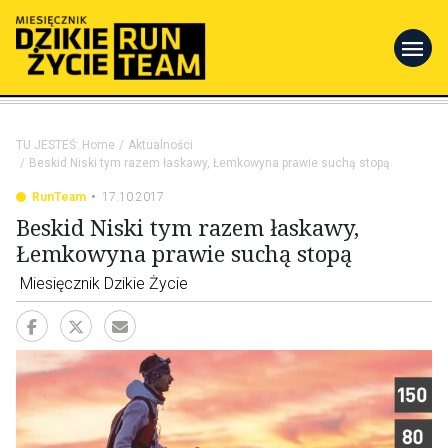
menu
TU JESTEŚ:
Home
Aktualności
Beskid Niski tym razem łaskawy, Łemkowyna prawie suchą stopą
RunTeam
17.10.2017
Beskid Niski tym razem łaskawy,
Łemkowyna prawie suchą stopą
Miesięcznik Dzikie Życie